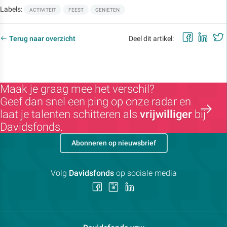
Labels:
ACTIVITEIT
FEEST
GENIETEN
Faceb
Lin
Terug naar overzicht
Deel dit artikel:
Maak je graag mee het verschil?
Geef dan snel een ping op onze radar en
laat je talenten schitteren als
vrijwilliger
bij
Davidsfonds.
Abonneren op nieuwsbrief
Volg
Davidsfonds
op sociale media
Volg
Volg
Volg
ons
ons
ons
op
op
op
Facebook
Instagram
LinkedIn
Contactpersoon: