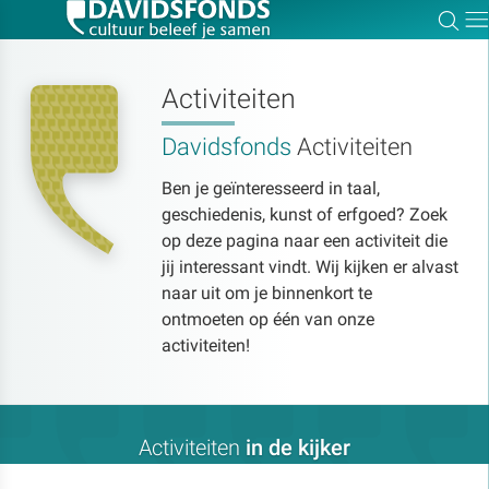
Zoe
Dir
Activiteiten
Davidsfonds
Activiteiten
Zoek:
Ben je geïnteresseerd in taal,
geschiedenis, kunst of erfgoed? Zoek
Zoeken
op deze pagina naar een activiteit die
jij interessant vindt. Wij kijken er alvast
naar uit om je binnenkort te
ontmoeten op één van onze
activiteiten!
Activiteiten
in de kijker