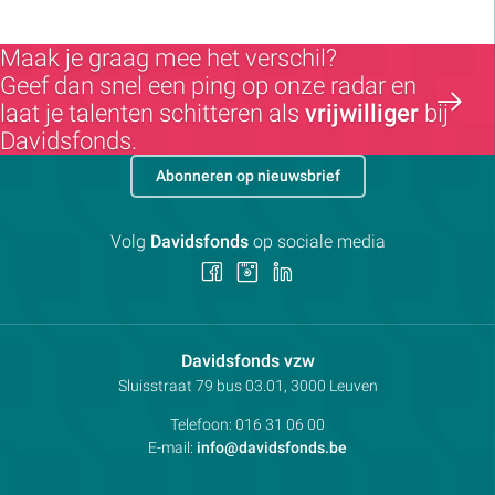
Maak je graag mee het verschil?
Geef dan snel een ping op onze radar en
laat je talenten schitteren als
vrijwilliger
bij
Davidsfonds.
Abonneren op nieuwsbrief
Volg
Davidsfonds
op sociale media
Volg
Volg
Volg
ons
ons
ons
op
op
op
Facebook
Instagram
LinkedIn
Contactpersoon:
Davidsfonds vzw
Adres:
Sluisstraat 79
bus 03.01, 3000
Leuven
Telefoon:
016 31 06 00
E-mail:
info@davidsfonds.be