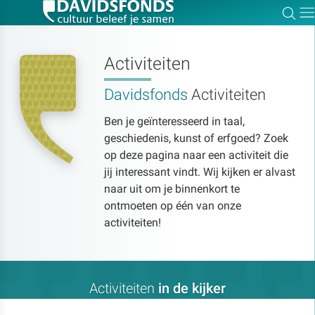
Zoe
Dir
Activiteiten
Davidsfonds
Activiteiten
Zoek:
Ben je geïnteresseerd in taal,
geschiedenis, kunst of erfgoed? Zoek
Zoeken
op deze pagina naar een activiteit die
jij interessant vindt. Wij kijken er alvast
naar uit om je binnenkort te
ontmoeten op één van onze
activiteiten!
Activiteiten
in de kijker