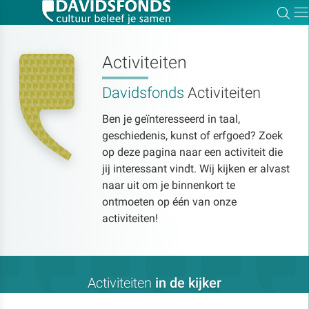
Zoe
Dir
Activiteiten
Davidsfonds
Activiteiten
Zoek:
Ben je geïnteresseerd in taal,
geschiedenis, kunst of erfgoed? Zoek
Zoeken
op deze pagina naar een activiteit die
jij interessant vindt. Wij kijken er alvast
naar uit om je binnenkort te
ontmoeten op één van onze
activiteiten!
Activiteiten
in de kijker