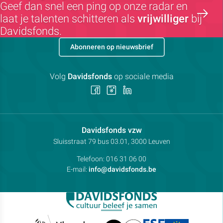
Geef dan snel een ping op onze radar en
laat je talenten schitteren als
vrijwilliger
bij
Davidsfonds.
Abonneren op nieuwsbrief
Volg
Davidsfonds
op sociale media
Volg
Volg
Volg
ons
ons
ons
op
op
op
Facebook
Instagram
LinkedIn
Contactpersoon:
Davidsfonds vzw
Adres:
Sluisstraat 79
bus 03.01, 3000
Leuven
Telefoon:
016 31 06 00
E-mail:
info@davidsfonds.be