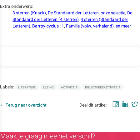
Extra onderwerp:
3 sterren (Knack)
,
De Standaard der Letteren, onze selectie
,
De
Standaard der Letteren (4 sterren)
,
4 sterren (Standaard der
Letteren)
,
Barrøy-cyclus ; 1
,
Familie (volw. verhalend)
,
en meer
Labels:
LITERATUUR
LEZING
ACTIVITEIT
BIBLIOTKEEKACTIVITEIT
Faceb
Lin
Terug naar overzicht
Deel dit artikel:
Maak je graag mee het verschil?